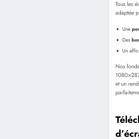
Tous les é
adaptée pe
Une
per
Des
bor
Un affic
Nos fonds
1080×2870
et un rend
parfaitem
Téléc
d’écr