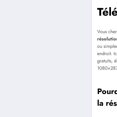
Tél
Vous che
résoluti
ou simple
endroit. 
gratuits, 
1080×28
Pourq
la ré