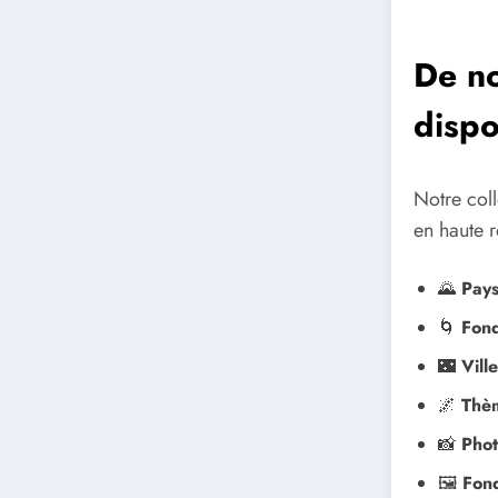
De no
dispo
Notre col
en haute r
🌄
Pays
🌀
Fond
🌃
Vill
🌌
Thèm
📸
Phot
🖼️
Fond