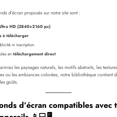
onds d’écran proposés sur notre site sont :
Ultra HD (3840×2160 px)
s à télécharger
licité ni inscription
bles en
téléchargement direct
imiez les paysages naturels, les motifs abstraits, les texture
tes ou les ambiances colorées, notre bibliothèque contient 
les goûts.
onds d’écran compatibles avec 
ppareils 📱💻🖥️