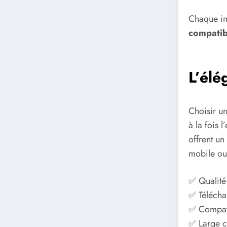
Chaque im
compatib
L’élé
Choisir u
à la fois 
offrent un
mobile ou 
✅ Qualité
✅ Télécha
✅ Compati
✅ Large c