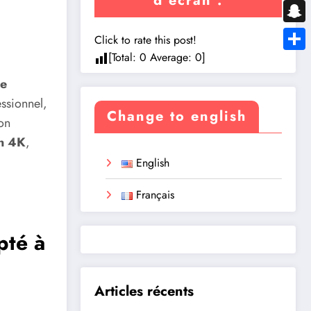
d’écran :
Messe
Snapc
Click to rate this post!
[Total:
0
Average:
0
]
Share
de
ssionnel,
Change to english
on
en 4K
,
English
Français
pté à
Articles récents