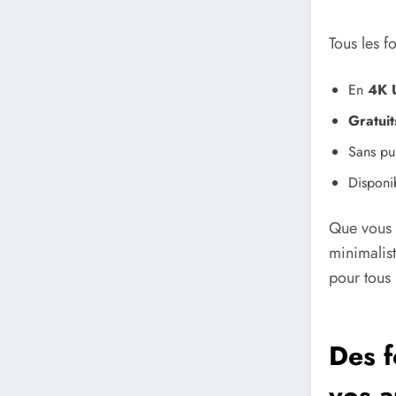
Tous les f
En
4K 
Gratuit
Sans pub
Disponi
Que vous a
minimalis
pour tous 
Des f
vos a