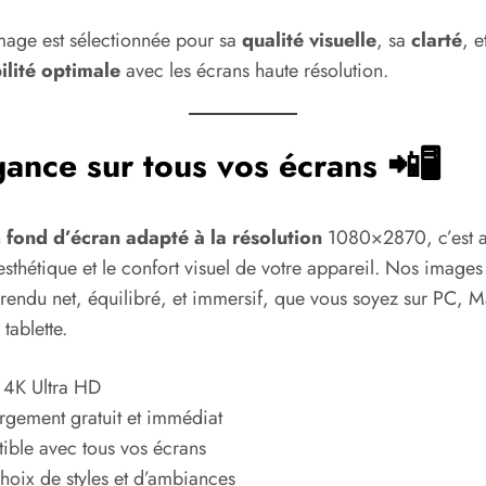
age est sélectionnée pour sa
qualité visuelle
, sa
clarté
, e
ilité optimale
avec les écrans haute résolution.
gance sur tous vos écrans 📲🖥️
n
fond d’écran adapté à la résolution
1080×2870, c’est 
l’esthétique et le confort visuel de votre appareil. Nos image
 rendu net, équilibré, et immersif, que vous soyez sur PC, 
tablette.
 4K Ultra HD
rgement gratuit et immédiat
ble avec tous vos écrans
hoix de styles et d’ambiances