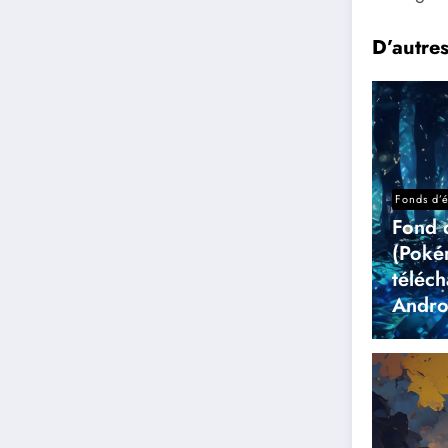
D’autre
Fonds d’
Fond 
(Poké
téléc
Andro