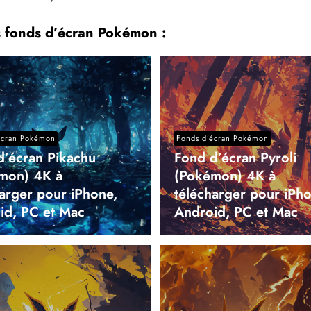
s fonds d’écran Pokémon :
écran Pokémon
Fonds d’écran Pokémon
d’écran Pikachu
Fond d’écran Pyroli
mon) 4K à
(Pokémon) 4K à
harger pour iPhone,
télécharger pour iPho
id, PC et Mac
Android, PC et Mac