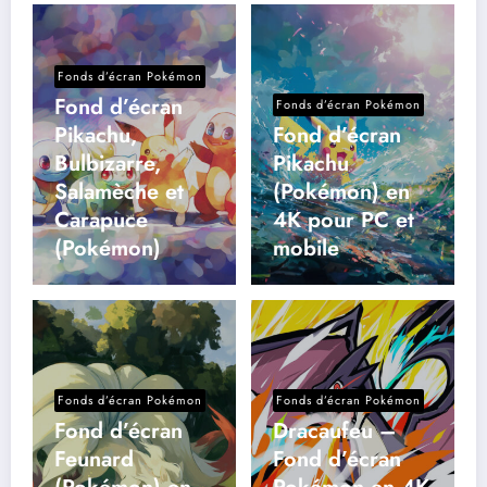
Fonds d’écran Pokémon
Fond d’écran
Fonds d’écran Pokémon
Pikachu,
Fond d’écran
Bulbizarre,
Pikachu
Salamèche et
(Pokémon) en
Carapuce
4K pour PC et
(Pokémon)
mobile
Fonds d’écran Pokémon
Fonds d’écran Pokémon
Fond d’écran
Dracaufeu –
Feunard
Fond d’écran