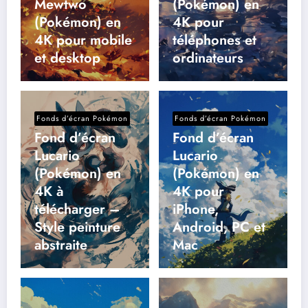
Mewtwo
(Pokémon) en
(Pokémon) en
4K pour
4K pour mobile
téléphones et
et desktop
ordinateurs
Fonds d’écran Pokémon
Fonds d’écran Pokémon
Fond d’écran
Fond d’écran
Lucario
Lucario
(Pokémon) en
(Pokémon) en
4K à
4K pour
télécharger –
iPhone,
Style peinture
Android, PC et
abstraite
Mac