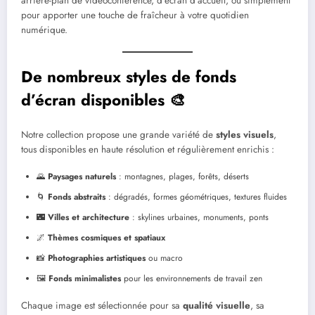
arrière-plan de vidéoconférence, d’écran d’accueil, ou simplement
pour apporter une touche de fraîcheur à votre quotidien
numérique.
De nombreux styles de fonds
d’écran disponibles 🎨
Notre collection propose une grande variété de
styles visuels
,
tous disponibles en haute résolution et régulièrement enrichis :
🌄
Paysages naturels
: montagnes, plages, forêts, déserts
🌀
Fonds abstraits
: dégradés, formes géométriques, textures fluides
🌃
Villes et architecture
: skylines urbaines, monuments, ponts
🌌
Thèmes cosmiques et spatiaux
📸
Photographies artistiques
ou macro
🖼️
Fonds minimalistes
pour les environnements de travail zen
Chaque image est sélectionnée pour sa
qualité visuelle
, sa