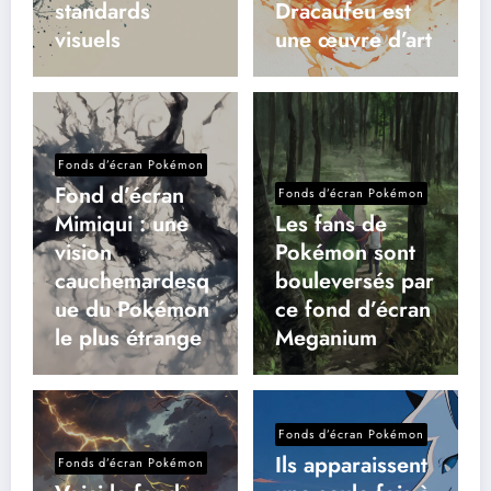
standards
Dracaufeu est
visuels
une œuvre d’art
Fonds d’écran Pokémon
Fond d’écran
Fonds d’écran Pokémon
Mimiqui : une
Les fans de
vision
Pokémon sont
cauchemardesq
bouleversés par
ue du Pokémon
ce fond d’écran
le plus étrange
Meganium
Fonds d’écran Pokémon
Ils apparaissent
Fonds d’écran Pokémon