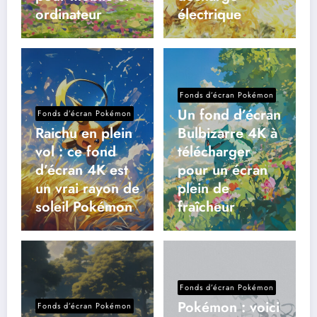
ordinateur
électrique
Fonds d’écran Pokémon
Un fond d’écran
Fonds d’écran Pokémon
Raichu en plein
Bulbizarre 4K à
vol : ce fond
télécharger
d’écran 4K est
pour un écran
un vrai rayon de
plein de
soleil Pokémon
fraîcheur
Fonds d’écran Pokémon
Pokémon : voici
Fonds d’écran Pokémon