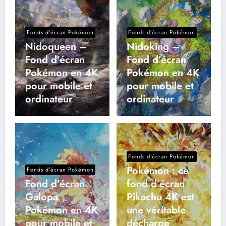
Fonds d’écran Pokémon
Fonds d’écran Pokémon
Nidoqueen –
Nidoking –
Fond d’écran
Fond d’écran
Pokémon en 4K
Pokémon en 4K
pour mobile et
pour mobile et
ordinateur
ordinateur
Fonds d’écran Pokémon
Pokémon : ce
Fonds d’écran Pokémon
Fond d’écran
fond d’écran
Galopa
Pikachu 4K est
Pokémon en 4K
une véritable
pour mobile et
décharge