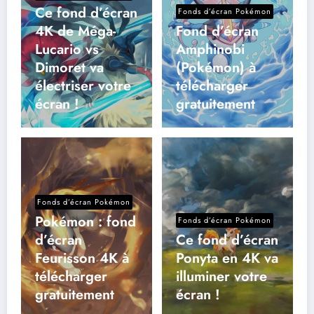
Ce fond d’écran
Fonds d’écran Pokémon
4K de Méga-
Fond d’écran
Lucario vs
Amphinobi
Dimoret va
(Pokémon) à
électriser votre
télécharger
écran !
gratuitement
Fonds d’écran Pokémon
Pokémon : fond
Fonds d’écran Pokémon
d’écran
Ce fond d’écran
Feurisson 4K à
Ponyta en 4K va
télécharger
illuminer votre
gratuitement
écran !