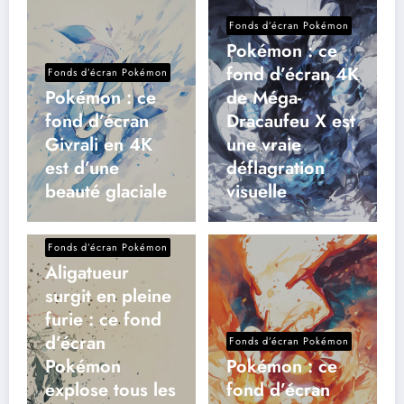
Fonds d’écran Pokémon
Pokémon : ce
fond d’écran 4K
Fonds d’écran Pokémon
Pokémon : ce
de Méga-
fond d’écran
Dracaufeu X est
Givrali en 4K
une vraie
est d’une
déflagration
beauté glaciale
visuelle
Fonds d’écran Pokémon
Aligatueur
surgit en pleine
furie : ce fond
d’écran
Fonds d’écran Pokémon
Pokémon
Pokémon : ce
explose tous les
fond d’écran