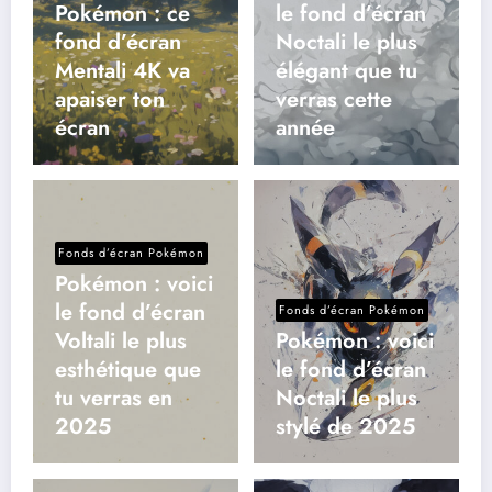
Pokémon : ce
le fond d’écran
fond d’écran
Noctali le plus
Mentali 4K va
élégant que tu
apaiser ton
verras cette
écran
année
Fonds d’écran Pokémon
Pokémon : voici
le fond d’écran
Fonds d’écran Pokémon
Voltali le plus
Pokémon : voici
esthétique que
le fond d’écran
tu verras en
Noctali le plus
2025
stylé de 2025