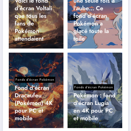
Voici le fond
une seule fois à
d’écran Voltali
l’aube… Ce
que tous les
fond d’écran
fans de
Pokémon a
Pokémon
glacé toute la
attendaient
toile
Fonds d’écran Pokémon
Fond d’écran
Fonds d’écran Pokémon
Dracaufeu
Pokémon : fond
(Pokémon) 4K
d’écran Lugia
pour PC et
en 4K pour PC
mobile
et mobile