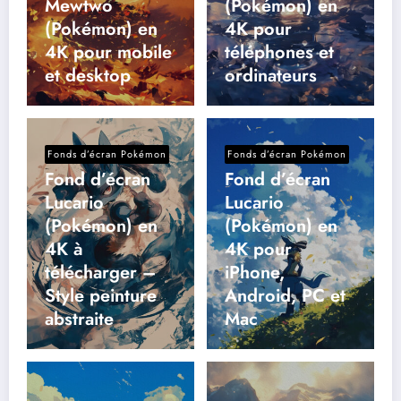
Mewtwo
(Pokémon) en
(Pokémon) en
4K pour
4K pour mobile
téléphones et
et desktop
ordinateurs
Fonds d’écran Pokémon
Fonds d’écran Pokémon
Fond d’écran
Fond d’écran
Lucario
Lucario
(Pokémon) en
(Pokémon) en
4K à
4K pour
télécharger –
iPhone,
Style peinture
Android, PC et
abstraite
Mac