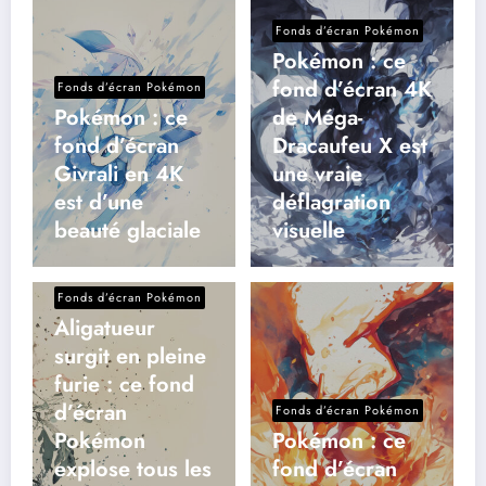
Fonds d’écran Pokémon
Pokémon : ce
fond d’écran 4K
Fonds d’écran Pokémon
Pokémon : ce
de Méga-
fond d’écran
Dracaufeu X est
Givrali en 4K
une vraie
est d’une
déflagration
beauté glaciale
visuelle
Fonds d’écran Pokémon
Aligatueur
surgit en pleine
furie : ce fond
d’écran
Fonds d’écran Pokémon
Pokémon
Pokémon : ce
explose tous les
fond d’écran