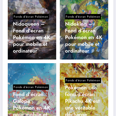
Fonds d’écran Pokémon
Fonds d’écran Pokémon
Nidoqueen –
Nidoking –
Fond d’écran
Fond d’écran
Pokémon en 4K
Pokémon en 4K
pour mobile et
pour mobile et
ordinateur
ordinateur
Fonds d’écran Pokémon
Pokémon : ce
Fonds d’écran Pokémon
Fond d’écran
fond d’écran
Galopa
Pikachu 4K est
Pokémon en 4K
une véritable
pour mobile et
décharge