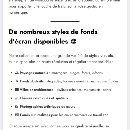
arrière-plan de vidéoconférence, d’écran d’accueil, ou simplement
pour apporter une touche de fraîcheur à votre quotidien
numérique.
De nombreux styles de fonds
d’écran disponibles 🎨
Notre collection propose une grande variété de
styles visuels
,
tous disponibles en haute résolution et régulièrement enrichis :
🌄
Paysages naturels
: montagnes, plages, forêts, déserts
🌀
Fonds abstraits
: dégradés, formes géométriques, textures fluides
🌃
Villes et architecture
: skylines urbaines, monuments, ponts
🌌
Thèmes cosmiques et spatiaux
📸
Photographies artistiques
ou macro
🖼️
Fonds minimalistes
pour les environnements de travail zen
Chaque image est sélectionnée pour sa
qualité visuelle
, sa