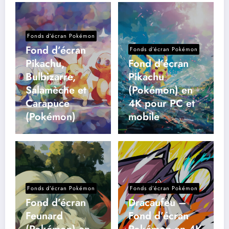
Fonds d’écran Pokémon
Fond d’écran
Fonds d’écran Pokémon
Pikachu,
Fond d’écran
Bulbizarre,
Pikachu
Salamèche et
(Pokémon) en
Carapuce
4K pour PC et
(Pokémon)
mobile
Fonds d’écran Pokémon
Fonds d’écran Pokémon
Fond d’écran
Dracaufeu –
Feunard
Fond d’écran