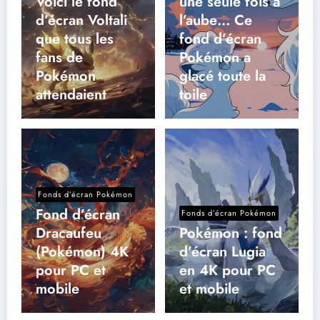
Voici le fond
une seule fois à
d’écran Voltali
l’aube… Ce
que tous les
fond d’écran
fans de
Pokémon a
Pokémon
glacé toute la
attendaient
toile
Fonds d’écran Pokémon
Fond d’écran
Fonds d’écran Pokémon
Dracaufeu
Pokémon : fond
(Pokémon) 4K
d’écran Lugia
pour PC et
en 4K pour PC
mobile
et mobile