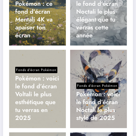
Pokémon : ce
le fond d’écran
fond d’écran
Noctali le plus
Mentali 4K va
élégant que tu
apaiser ton
verras cette
écran
année
Fonds d’écran Pokémon
Pokémon : voici
le fond d’écran
Fonds d’écran Pokémon
Voltali le plus
Pokémon : voici
esthétique que
le fond d’écran
tu verras en
Noctali le plus
2025
stylé de 2025