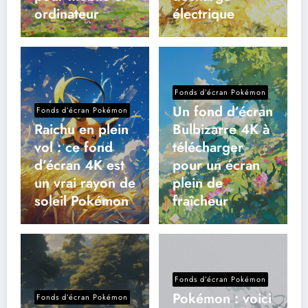
ordinateur
électrique
Fonds d’écran Pokémon
Un fond d’écran
Fonds d’écran Pokémon
Raichu en plein
Bulbizarre 4K à
vol : ce fond
télécharger
d’écran 4K est
pour un écran
un vrai rayon de
plein de
soleil Pokémon
fraîcheur
Fonds d’écran Pokémon
Pokémon : voici
Fonds d’écran Pokémon