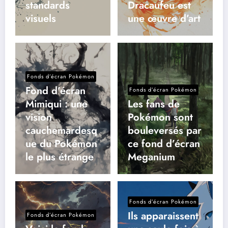
standards
Dracaufeu est
visuels
une œuvre d’art
Fonds d’écran Pokémon
Fond d’écran
Fonds d’écran Pokémon
Mimiqui : une
Les fans de
vision
Pokémon sont
cauchemardesq
bouleversés par
ue du Pokémon
ce fond d’écran
le plus étrange
Meganium
Fonds d’écran Pokémon
Ils apparaissent
Fonds d’écran Pokémon