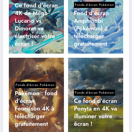
Ce fond d’écran
Fonds d’écran Pokémon
4K de Méga-
Fond d’écran
Lucario vs
Amphinobi
Dimoret va
(Pokémon) à
électriser votre
télécharger
écran !
gratuitement
Fonds d’écran Pokémon
Pokémon : fond
Fonds d’écran Pokémon
d’écran
Ce fond d’écran
Feurisson 4K à
Ponyta en 4K va
télécharger
illuminer votre
gratuitement
écran !