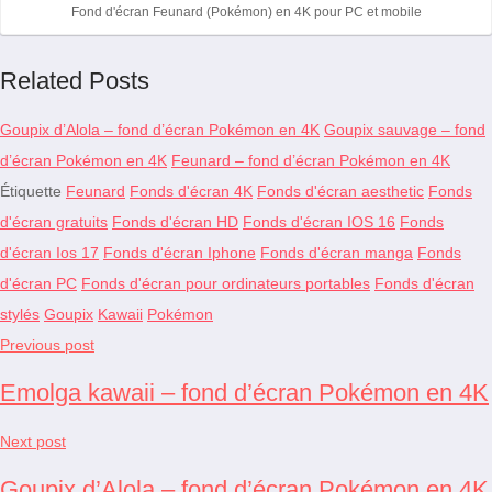
Fond d'écran Feunard (Pokémon) en 4K pour PC et mobile
Related Posts
Goupix d’Alola – fond d’écran Pokémon en 4K
Goupix sauvage – fond
d’écran Pokémon en 4K
Feunard – fond d’écran Pokémon en 4K
Étiquette
Feunard
Fonds d'écran 4K
Fonds d'écran aesthetic
Fonds
d'écran gratuits
Fonds d'écran HD
Fonds d'écran IOS 16
Fonds
d'écran Ios 17
Fonds d'écran Iphone
Fonds d'écran manga
Fonds
d'écran PC
Fonds d'écran pour ordinateurs portables
Fonds d'écran
stylés
Goupix
Kawaii
Pokémon
Previous post
Emolga kawaii – fond d’écran Pokémon en 4K
Next post
Goupix d’Alola – fond d’écran Pokémon en 4K