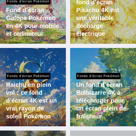
fond d’écran
Fonds d’écran Pokémon
Fond d’écran
Pikachu 4K est
Galopa Pokémon
une véritable
en 4K pour mobile
décharge
et ordinateur
électrique
Fonds d’écran Pokémon
Fonds d’écran Pokémon
Raichu en plein
Un fond d’écran
vol : ce fond
Bulbizarre 4K à
d’écran 4K est un
télécharger pour
vrai rayon de
un écran plein de
soleil Pokémon
fraîcheur