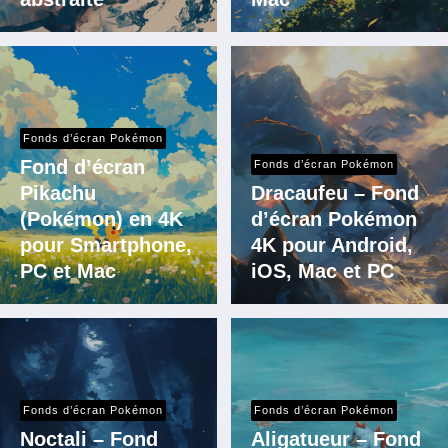
Fonds d’écran Pokémon
Fond d’écran
Fonds d’écran Pokémon
Pikachu
Dracaufeu – Fond
(Pokémon) en 4K
d’écran Pokémon
pour Smartphone,
4K pour Android,
PC et Mac
iOS, Mac et PC
Fonds d’écran Pokémon
Fonds d’écran Pokémon
Noctali – Fond
Aligatueur – Fond