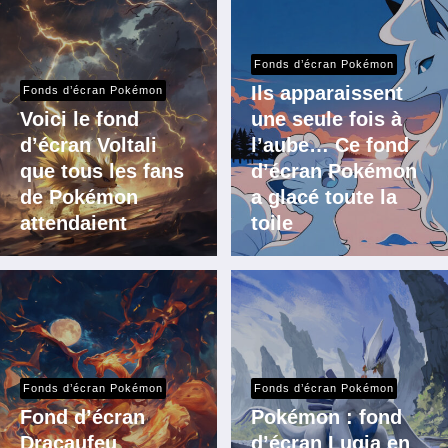
Fonds d’écran Pokémon
Ils apparaissent
Fonds d’écran Pokémon
Voici le fond
une seule fois à
d’écran Voltali
l’aube… Ce fond
que tous les fans
d’écran Pokémon
de Pokémon
a glacé toute la
attendaient
toile
Fonds d’écran Pokémon
Fonds d’écran Pokémon
Fond d’écran
Pokémon : fond
Dracaufeu
d’écran Lugia en