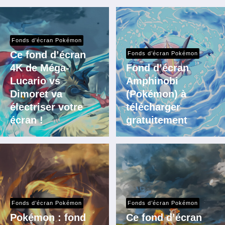
Fonds d’écran Pokémon
Ce fond d’écran
Fonds d’écran Pokémon
4K de Méga-
Fond d’écran
Lucario vs
Amphinobi
Dimoret va
(Pokémon) à
électriser votre
télécharger
écran !
gratuitement
Fonds d’écran Pokémon
Fonds d’écran Pokémon
Pokémon : fond
Ce fond d’écran