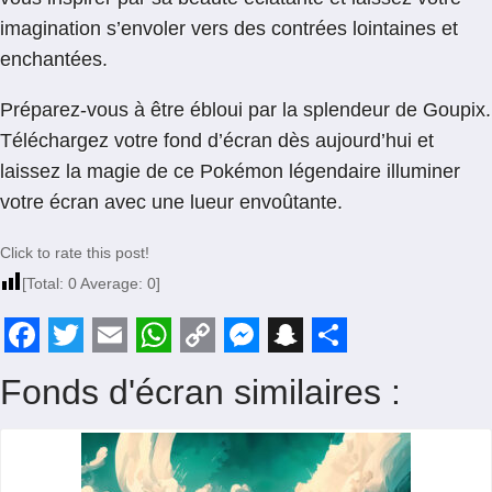
imagination s’envoler vers des contrées lointaines et
enchantées.
Préparez-vous à être ébloui par la splendeur de Goupix.
Téléchargez votre fond d’écran dès aujourd’hui et
laissez la magie de ce Pokémon légendaire illuminer
votre écran avec une lueur envoûtante.
Click to rate this post!
[Total:
0
Average:
0
]
F
T
E
W
C
M
S
S
Fonds d'écran similaires :
a
w
m
h
o
e
n
h
c
i
a
a
p
s
a
a
e
t
i
t
y
s
p
r