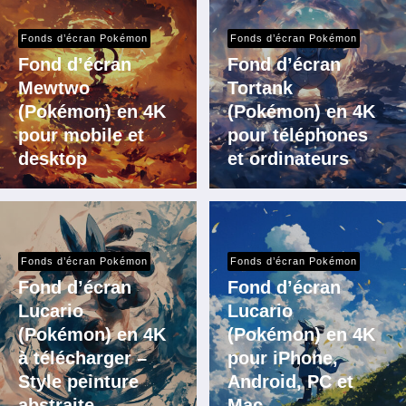
Fonds d’écran Pokémon
Fonds d’écran Pokémon
Fond d’écran
Fond d’écran
Mewtwo
Tortank
(Pokémon) en 4K
(Pokémon) en 4K
pour mobile et
pour téléphones
desktop
et ordinateurs
Fonds d’écran Pokémon
Fonds d’écran Pokémon
Fond d’écran
Fond d’écran
Lucario
Lucario
(Pokémon) en 4K
(Pokémon) en 4K
à télécharger –
pour iPhone,
Style peinture
Android, PC et
abstraite
Mac