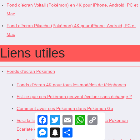
Fond d’écran Voltali (Pokémon) en 4K pour iPhone, Android, PC et
Mac
Fond d’écran Pikachu (Pokémon) 4K pour iPhone, Android, PC et
Mac
Liens utiles
Fonds d’écran Pokémon
Fonds d’écran 4K pour tous les modèles de téléphones
Est-ce que ces Pokémon peuvent évoluer sans échange ?
Comment avoir ces Pokémon dans Pokémon Go
F
T
E
W
C
Voici la liste des nouveaux Pokémon ajoutés à Pokémon
a
w
m
h
o
c
i
a
a
p
Ecarlate et Violet via les DLC
M
S
S
e
t
i
t
y
e
n
h
b
t
l
s
L