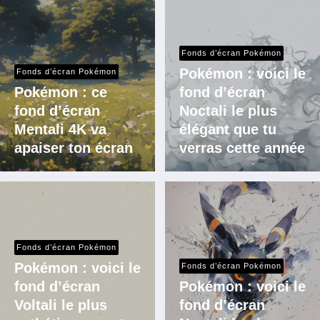
Fonds d’écran Pokémon
Pokémon : voici le
Fonds d’écran Pokémon
Pokémon : ce
fond d’écran
fond d’écran
Noctali le plus
Mentali 4K va
élégant que tu
apaiser ton écran
verras cette année
Fonds d’écran Pokémon
Pokémon : voici le
Fonds d’écran Pokémon
fond d’écran
Pokémon : voici le
Voltali le plus
fond d’écran