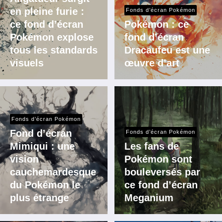
en pleine furie :
Fonds d’écran Pokémon
ce fond d’écran
Pokémon : ce
Pokémon explose
fond d’écran
tous les standards
Dracaufeu est une
visuels
œuvre d’art
Fonds d’écran Pokémon
Fond d’écran
Fonds d’écran Pokémon
Mimiqui : une
Les fans de
vision
Pokémon sont
cauchemardesque
bouleversés par
du Pokémon le
ce fond d’écran
plus étrange
Meganium