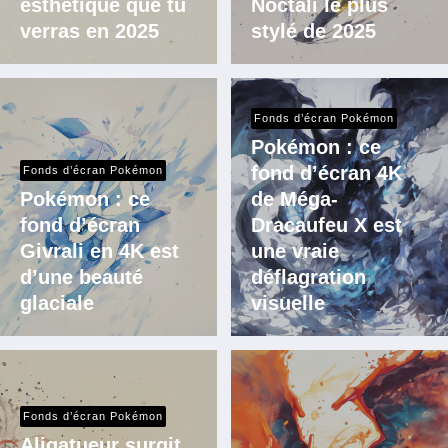
esthétique que tu
Noctali le plus
verras en 2025
stylé de 2025
Fonds d’écran Pokémon
Pokémon : ce
fond d’écran 4K
Fonds d’écran Pokémon
Pokémon : ce
de Méga-
fond d’écran
Dracaufeu X est
Givrali en 4K est
une vraie
d’une beauté
déflagration
glaciale
visuelle
Fonds d’écran Pokémon
Aligatueur surgit