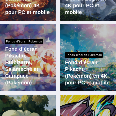
(Pokémon) 4K
4K pour PC et
pour PC et mobile
mobile
Fonds d’écran Pokémon
Fond d’écran
Pikachu,
Fonds d’écran Pokémon
Bulbizarre,
Fond d’écran
Salamèche et
Pikachu
Carapuce
(Pokémon) en 4K
(Pokémon)
pour PC et mobile