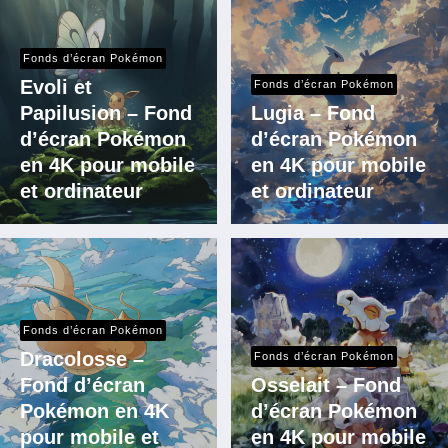
Fonds d’écran Pokémon
Evoli et
Fonds d’écran Pokémon
Papilusion – Fond
Lugia – Fond
d’écran Pokémon
d’écran Pokémon
en 4K pour mobile
en 4K pour mobile
et ordinateur
et ordinateur
Fonds d’écran Pokémon
Dracolosse –
Fonds d’écran Pokémon
Fond d’écran
Osselait – Fond
Pokémon en 4K
d’écran Pokémon
pour mobile et
en 4K pour mobile