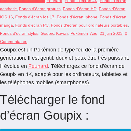
Fonds d'écran Pokémon
Feunard
,
Fonds d'écran 4K
,
Fonds d'écran
aesthetic
,
Fonds d'écran gratuits
,
Fonds d'écran HD
,
Fonds d'écran
IOS 16
,
Fonds d'écran Ios 17
,
Fonds d'écran Iphone
,
Fonds d'écran
manga
,
Fonds d'écran PC
,
Fonds d'écran pour ordinateurs portables
,
Fonds d'écran stylés
,
Goupix
,
Kawaii
,
Pokémon
Abe
21 juin 2023
0
Commentaires
Goupix est un Pokémon de type feu de la première
génération. Il est gentil, doux et peux être très puissant.
Il évolue en
Feunard
. Téléchargez ce fond d’écran de
Goupix en 4K, adapté pour les ordinateurs, tablettes et
les téléphones mobiles (smartphones).
Télécharger le fond
d’écran Goupix :