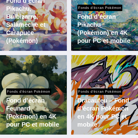
Fond d’écran
Pikachu,
Fonds d’écran Pokémon
Bulbizarre,
Fond d’écran
Salamèche et
Pikachu
Carapuce
(Pokémon) en 4K
(Pokémon)
pour PC et mobile
Fonds d’écran Pokémon
Fonds d’écran Pokémon
Fond d’écran
Dracaufeu – Fond
Feunard
d’écran Pokémon
(Pokémon) en 4K
en 4K pour PC et
pour PC et mobile
mobile