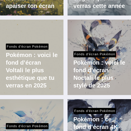
apaiser ton écran
verras cette année
Fonds d’écran Pokémon
Pokémon : voici le
Fonds d’écran Pokémon
fond d’écran
Pokémon : voici le
Voltali le plus
fond d’écran
esthétique que tu
Noctali le plus
verras en 2025
stylé de 2025
Fonds d’écran Pokémon
Pokémon : ce
fond d’écran 4K
Fonds d’écran Pokémon