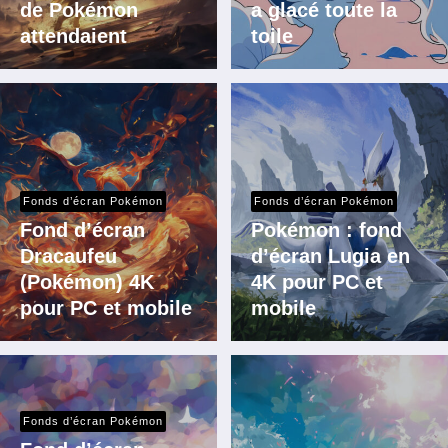
de Pokémon
a glacé toute la
attendaient
toile
Fonds d’écran Pokémon
Fonds d’écran Pokémon
Fond d’écran
Pokémon : fond
Dracaufeu
d’écran Lugia en
(Pokémon) 4K
4K pour PC et
pour PC et mobile
mobile
Fonds d’écran Pokémon