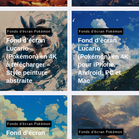
Fonds d’écran Pokémon
Fonds d’écran Pokémon
Fond d’écran
Fond d’écran
Lucario
Lucario
(Pokémon) en 4K
(Pokémon) en 4K
à télécharger –
pour iPhone,
Style peinture
Android, PC et
abstraite
Mac
Fonds d’écran Pokémon
Fond d’écran
Fonds d’écran Pokémon