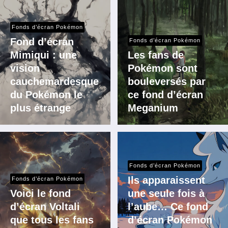
Fonds d’écran Pokémon
Fond d’écran
Fonds d’écran Pokémon
Mimiqui : une
Les fans de
vision
Pokémon sont
cauchemardesque
bouleversés par
du Pokémon le
ce fond d’écran
plus étrange
Meganium
Fonds d’écran Pokémon
Ils apparaissent
Fonds d’écran Pokémon
Voici le fond
une seule fois à
d’écran Voltali
l’aube… Ce fond
que tous les fans
d’écran Pokémon