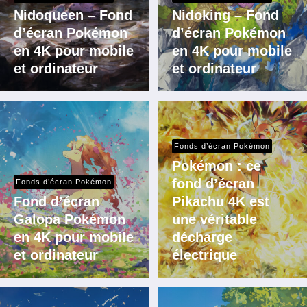
Nidoqueen – Fond
Nidoking – Fond
d’écran Pokémon
d’écran Pokémon
en 4K pour mobile
en 4K pour mobile
et ordinateur
et ordinateur
Fonds d’écran Pokémon
Pokémon : ce
fond d’écran
Fonds d’écran Pokémon
Fond d’écran
Pikachu 4K est
Galopa Pokémon
une véritable
en 4K pour mobile
décharge
et ordinateur
électrique