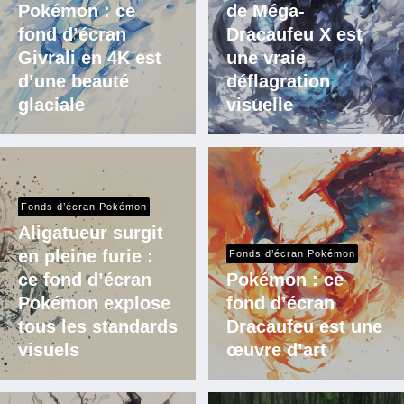
Pokémon : ce
de Méga-
fond d’écran
Dracaufeu X est
Givrali en 4K est
une vraie
d’une beauté
déflagration
glaciale
visuelle
Fonds d’écran Pokémon
Aligatueur surgit
en pleine furie :
Fonds d’écran Pokémon
ce fond d’écran
Pokémon : ce
Pokémon explose
fond d’écran
tous les standards
Dracaufeu est une
visuels
œuvre d’art