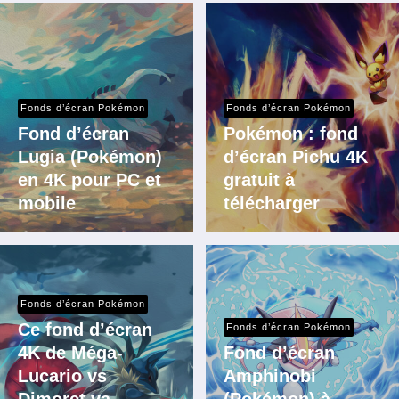
Fonds d’écran Pokémon
Fonds d’écran Pokémon
Fond d’écran
Pokémon : fond
Lugia (Pokémon)
d’écran Pichu 4K
en 4K pour PC et
gratuit à
mobile
télécharger
Fonds d’écran Pokémon
Ce fond d’écran
Fonds d’écran Pokémon
4K de Méga-
Fond d’écran
Lucario vs
Amphinobi
Dimoret va
(Pokémon) à