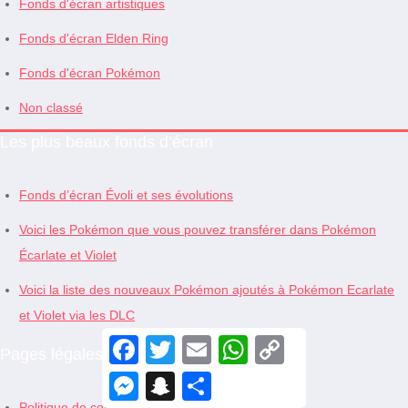
Fonds d'écran artistiques
Fonds d'écran Elden Ring
Fonds d'écran Pokémon
Non classé
Les plus beaux fonds d’écran
Fonds d’écran Évoli et ses évolutions
Voici les Pokémon que vous pouvez transférer dans Pokémon
Écarlate et Violet
Voici la liste des nouveaux Pokémon ajoutés à Pokémon Ecarlate
et Violet via les DLC
F
T
E
W
C
Pages légales
a
w
m
h
o
c
i
a
a
p
M
S
S
e
t
i
t
y
e
n
h
b
t
l
s
L
Politique de confidentialité