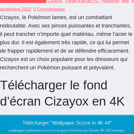
Fonds d'écran Pokémon
Cizayox
,
Fonds d'écran PC
,
Pokémon
Abe
4
septembre 2023
0 Commentaires
Cizayox, le Pokémon lames, est un combattant
redoutable. Avec ses pinces puissantes et tranchantes,
il peut trancher n’importe quel matériau, même l’acier le
plus dur. Il est également très rapide, ce qui lui permet
de frapper rapidement et de se défendre efficacement.
Cizayox est un choix populaire pour les dresseurs qui
recherchent un Pokémon puissant et polyvalent.
Télécharger le fond
d’écran Cizayox en 4K
Télécharger “Wallpaper Scizor in 4K #4”
wallpaper-pokemon-scizor-cizayox-fond-ecran-fanart-4K-HD-manga-