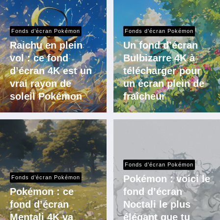
Fonds d’écran Pokémon
Fonds d’écran Pokémon
Raichu en plein
Un fond d’écran
vol : ce fond
Bulbizarre 4K à
d’écran 4K est un
télécharger pour
vrai rayon de
un écran plein de
soleil Pokémon
fraîcheur
Fonds d’écran Pokémon
Pokémon : voici le
Fonds d’écran Pokémon
Pokémon : ce
fond d’écran
fond d’écran
Noctali le plus
Mentali 4K va
élégant que tu