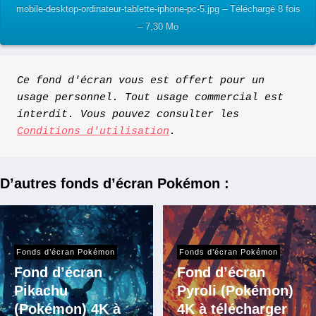
mobile-desktop-ordinateur-tablette-iphone-pc-5.jpg – Téléchargé 8 fois
– 7,30 Mo
Ce fond d'écran vous est offert pour un 
usage personnel. Tout usage commercial est 
interdit. Vous pouvez consulter les 
Conditions d'utilisation
.
D’autres fonds d’écran Pokémon :
Fonds d’écran Pokémon
Fonds d’écran Pokémon
Fond d’écran
Fond d’écran
Pikachu
Pyroli (Pokémon)
(Pokémon) 4K à
4K à télécharger