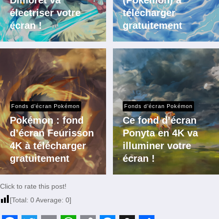
électriser votre
télécharger
écran !
gratuitement
Fonds d’écran Pokémon
Fonds d’écran Pokémon
Pokémon : fond
Ce fond d’écran
d’écran Feurisson
Ponyta en 4K va
4K à télécharger
illuminer votre
gratuitement
écran !
Click to rate this post!
[Total:
0
Average:
0
]