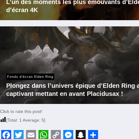
L’un des moments les plus émouvants d’Elde
d’écran 4K
Fonds d’écran Elden Ring
Plongez dans l’univers épique d’Elden Ring 
captivant mettant en avant Placidusax !
Click to rate this post!
[Total:
1
Average:
5
]