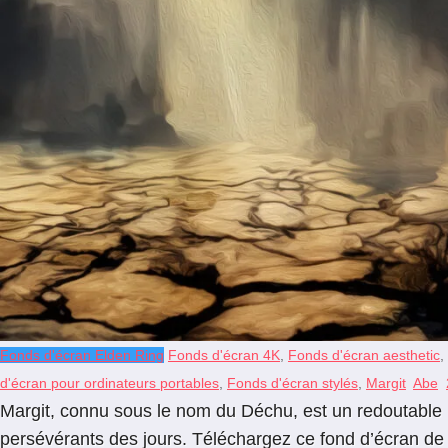
Fonds d'écran Elden Ring
Fonds d'écran 4K
,
Fonds d'écran aesthetic
,
d'écran pour ordinateurs portables
,
Fonds d'écran stylés
,
Margit
Abe
Margit, connu sous le nom du Déchu, est un redoutable B
persévérants des jours. Téléchargez ce fond d’écran de 