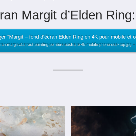
ran Margit d’Elden Ring:
er “Margit – fond d’écran Elden Ring en 4K pour mobile et o
cran-margit-abstract-painting-peinture-abstraite-4k-mobile-phone-desktop.jpg –