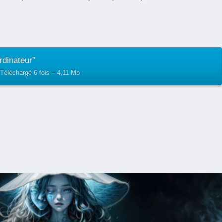
rdinateur”
 Téléchargé 6 fois – 4,11 Mo