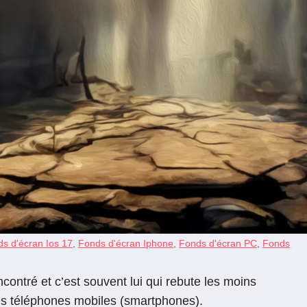
s d'écran Ios 17
,
Fonds d'écran Iphone
,
Fonds d'écran PC
,
Fonds
ontré et c’est souvent lui qui rebute les moins
les téléphones mobiles (smartphones).