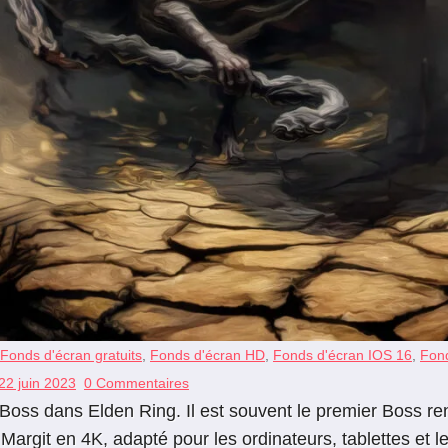
Fonds d'écran gratuits
,
Fonds d'écran HD
,
Fonds d'écran IOS 16
,
Fond
22 juin 2023
0 Commentaires
oss dans Elden Ring. Il est souvent le premier Boss renc
Margit en 4K, adapté pour les ordinateurs, tablettes et 