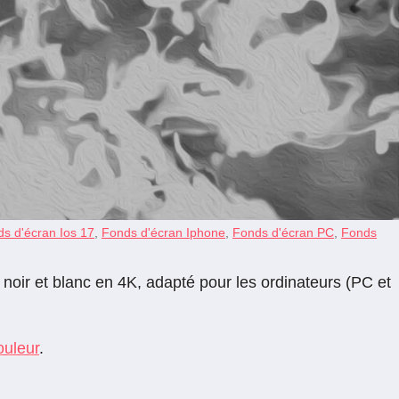
s d'écran Ios 17
,
Fonds d'écran Iphone
,
Fonds d'écran PC
,
Fonds
oir et blanc en 4K, adapté pour les ordinateurs (PC et
ouleur
.