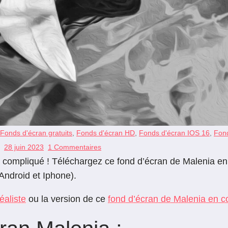
Fonds d'écran gratuits
,
Fonds d'écran HD
,
Fonds d'écran IOS 16
,
Fond
28 juin 2023
1 Commentaires
compliqué ! Téléchargez ce fond d’écran de Malenia en n
Android et Iphone).
éaliste
ou la version de ce
fond d’écran de Malenia en c