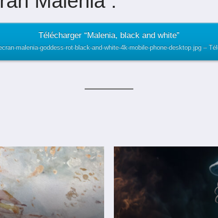
ran Malenia :
Télécharger “Malenia, black and white”
-ecran-malenia-goddess-rot-black-and-white-4k-mobile-phone-desktop.jpg – Té