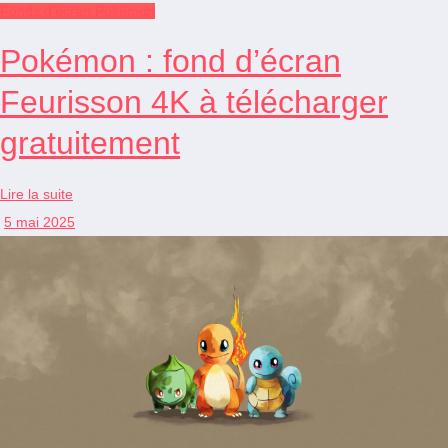
Fonds d'écran Pokémon
Pokémon : fond d’écran
Feurisson 4K à télécharger
gratuitement
Lire la suite
5 mai 2025