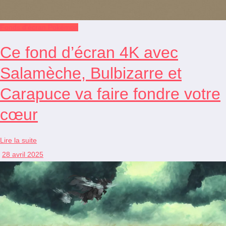
Fonds d'écran Pokémon
Ce fond d’écran 4K avec
Salamèche, Bulbizarre et
Carapuce va faire fondre votre
cœur
Lire la suite
28 avril 2025