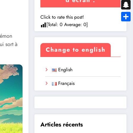
d’écran :
Messe
Snapc
Click to rate this post!
[Total:
0
Average:
0
]
Share
okémon
i sort à
Change to english
English
Français
Articles récents