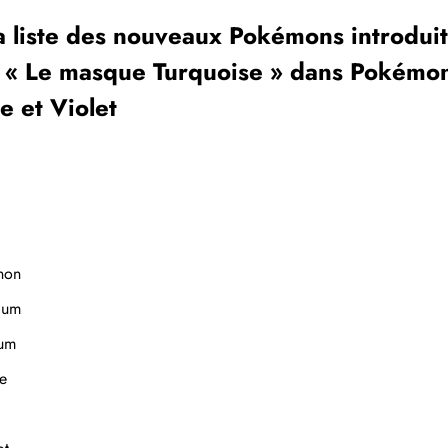
la liste des nouveaux Pokémons introdui
 « Le masque Turquoise » dans Pokémo
e et Violet
non
ium
um
te