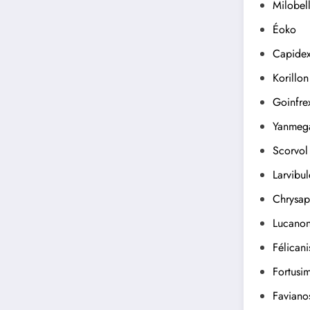
Milobel
Éoko
Capidex
Korillon
Goinfre
Yanmeg
Scorvol
Larvibul
Chrysap
Lucano
Félicani
Fortusi
Faviano