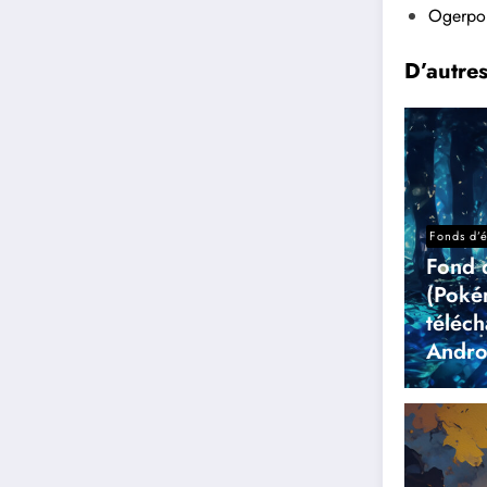
Ogerpo
D’autre
Fonds d’
Fond 
(Poké
téléc
Andro