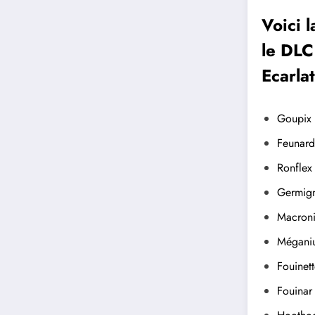
Voici 
le DLC
Ecarlat
Goupix
Feunard
Ronflex
Germig
Macron
Mégani
Fouinet
Fouinar