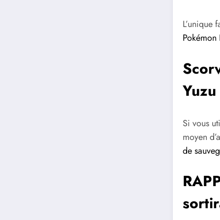
L’unique 
Pokémon
Scorv
Yuzu 
Si vous ut
moyen d’a
de sauve
RAPPE
sorti