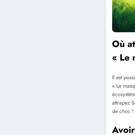
Où a
« Le 
Il est pos
« Le masqu
écosystème
attrapez 
de choc !
Avoir