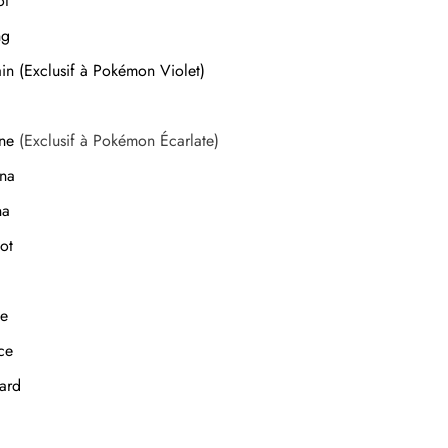
ot
ng
n (Exclusif à Pokémon Violet)
ne
(Exclusif à Pokémon Écarlate)
na
na
ot
ce
ce
ard