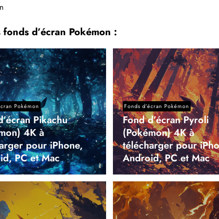
n
s fonds d’écran Pokémon :
écran Pokémon
Fonds d’écran Pokémon
d’écran Pikachu
Fond d’écran Pyroli
mon) 4K à
(Pokémon) 4K à
harger pour iPhone,
télécharger pour iPho
id, PC et Mac
Android, PC et Mac