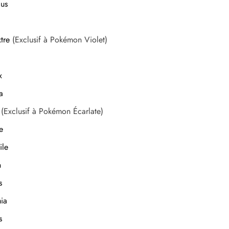
lus
tre
(Exclusif à Pokémon Violet)
x
a
(Exclusif à Pokémon Écarlate)
e
ile
n
s
mia
s