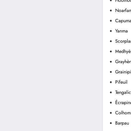
Hootho
Noarfa
Capumai
Yanm
a
Scorpla
Medhyè
Grayhè
Grainipi
Pifeuil
Tengali
Écrapin
Colhom
Barpau