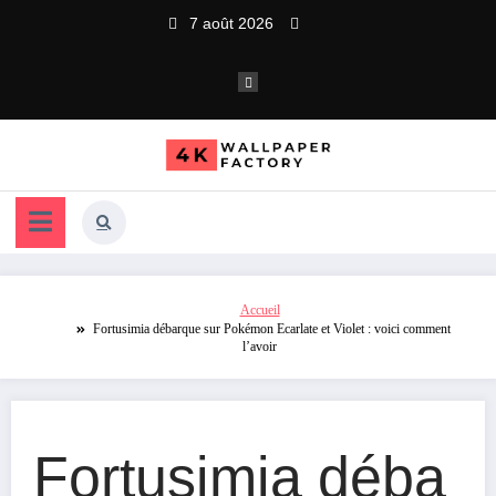
Aller
7 août 2026
au
contenu
Accueil
Fortusimia débarque sur Pokémon Ecarlate et Violet : voici comment
l’avoir
Fortusimia déba