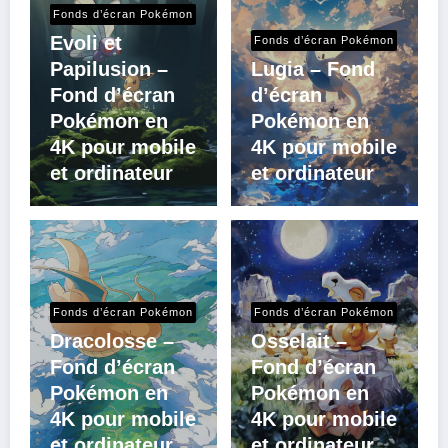
Fonds d’écran Pokémon
Evoli et
Fonds d’écran Pokémon
Papilusion –
Lugia – Fond
Fond d’écran
d’écran
Pokémon en
Pokémon en
4K pour mobile
4K pour mobile
et ordinateur
et ordinateur
Fonds d’écran Pokémon
Fonds d’écran Pokémon
Dracolosse –
Osselait –
Fond d’écran
Fond d’écran
Pokémon en
Pokémon en
4K pour mobile
4K pour mobile
et ordinateur
et ordinateur