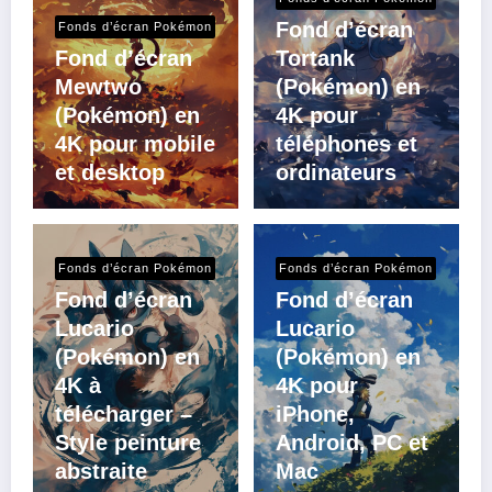
Fond d’écran
Fonds d’écran Pokémon
Fond d’écran
Tortank
Mewtwo
(Pokémon) en
(Pokémon) en
4K pour
4K pour mobile
téléphones et
et desktop
ordinateurs
Fonds d’écran Pokémon
Fonds d’écran Pokémon
Fond d’écran
Fond d’écran
Lucario
Lucario
(Pokémon) en
(Pokémon) en
4K à
4K pour
télécharger –
iPhone,
Style peinture
Android, PC et
abstraite
Mac