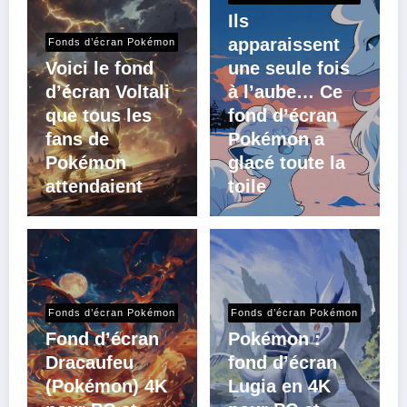
Ils
apparaissent
Fonds d’écran Pokémon
Voici le fond
une seule fois
d’écran Voltali
à l’aube… Ce
que tous les
fond d’écran
fans de
Pokémon a
Pokémon
glacé toute la
attendaient
toile
Fonds d’écran Pokémon
Fonds d’écran Pokémon
Fond d’écran
Pokémon :
Dracaufeu
fond d’écran
(Pokémon) 4K
Lugia en 4K