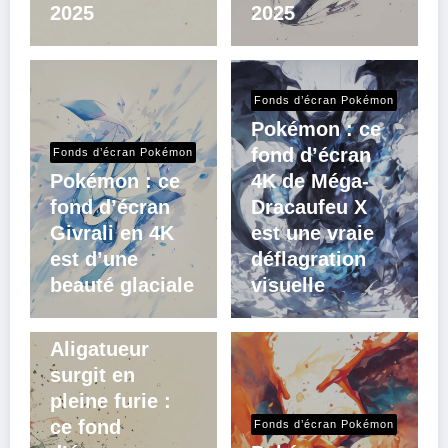
2025
2025
Fonds d’écran Pokémon
Pokémon : ce
fond d’écran
Fonds d’écran Pokémon
Pokémon : ce
4K de Méga-
fond d’écran
Dracaufeu X
Givrali en 4K
est une vraie
est d’une
déflagration
beauté glaciale
visuelle
Fonds d’écran Pokémon
Aligatueur
surgit en
pleine furie :
ce fond
Fonds d’écran Pokémon