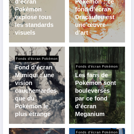
d’écran
Pokémon : ce
Pokémon
fond d’écran
explose tous
Dracaufeu est
les standards
une œuvre
visuels
d’art
Fonds d’écran Pokémon
Fond d’écran
Fonds d’écran Pokémon
Mimiqui : une
Les fans de
vision
Pokémon sont
cauchemardes
bouleversés
que du
par ce fond
Pokémon le
d’écran
plus étrange
Meganium
Fonds d’écran Pokémon