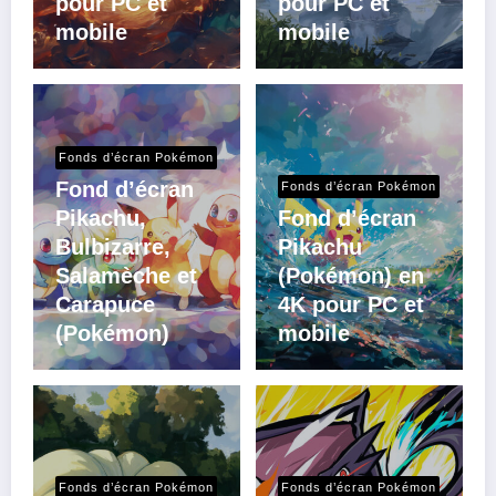
pour PC et
pour PC et
mobile
mobile
Fonds d’écran Pokémon
Fond d’écran
Fonds d’écran Pokémon
Pikachu,
Fond d’écran
Bulbizarre,
Pikachu
Salamèche et
(Pokémon) en
Carapuce
4K pour PC et
(Pokémon)
mobile
Fonds d’écran Pokémon
Fonds d’écran Pokémon