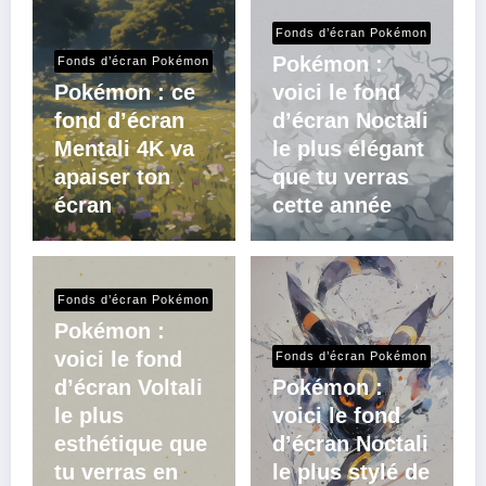
Fonds d’écran Pokémon
Pokémon :
Fonds d’écran Pokémon
Pokémon : ce
voici le fond
fond d’écran
d’écran Noctali
Mentali 4K va
le plus élégant
apaiser ton
que tu verras
écran
cette année
Fonds d’écran Pokémon
Pokémon :
voici le fond
Fonds d’écran Pokémon
d’écran Voltali
Pokémon :
le plus
voici le fond
esthétique que
d’écran Noctali
tu verras en
le plus stylé de