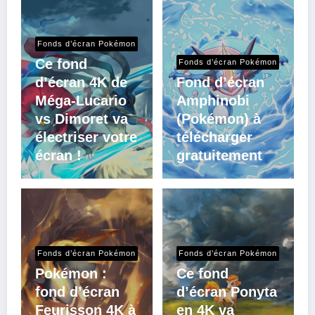
Fonds d’écran Pokémon
Ce fond
Fonds d’écran Pokémon
d’écran 4K de
Fond d’écran
Méga-Lucario
Amphinobi
vs Dimoret va
(Pokémon) à
électriser votre
télécharger
écran !
gratuitement
Fonds d’écran Pokémon
Fonds d’écran Pokémon
Pokémon :
Ce fond
fond d’écran
d’écran Ponyta
Feurisson 4K à
en 4K va