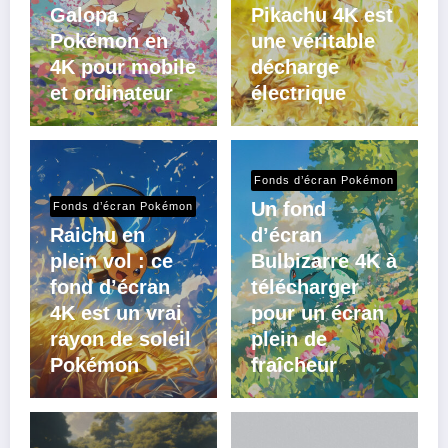
Galopa
Pikachu 4K est
Pokémon en
une véritable
4K pour mobile
décharge
et ordinateur
électrique
Fonds d’écran Pokémon
Un fond
Fonds d’écran Pokémon
Raichu en
d’écran
plein vol : ce
Bulbizarre 4K à
fond d’écran
télécharger
4K est un vrai
pour un écran
rayon de soleil
plein de
Pokémon
fraîcheur