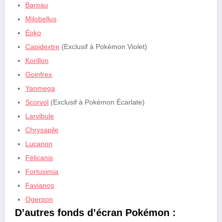
Barpau
Milobellus
Éoko
Capidextre
(Exclusif à Pokémon Violet)
Korillon
Goinfrex
Yanmega
Scorvol
(Exclusif à Pokémon Écarlate)
Larvibule
Chrysapile
Lucanon
Félicanis
Fortusimia
Favianos
Ogerpon
D’autres fonds d’écran Pokémon :