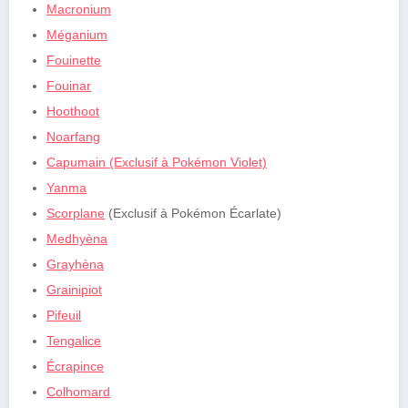
Macronium
Méganium
Fouinette
Fouinar
Hoothoot
Noarfang
Capumain (Exclusif à Pokémon Violet)
Yanm
a
Scorplane
(Exclusif à Pokémon Écarlate)
Medhyèna
Grayhèna
Grainipiot
Pifeuil
Tengalice
Écrapince
Colhomard