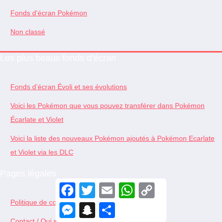
Fonds d'écran Pokémon
Non classé
Les plus beaux fonds d’écran
Fonds d’écran Évoli et ses évolutions
Voici les Pokémon que vous pouvez transférer dans Pokémon
Écarlate et Violet
Voici la liste des nouveaux Pokémon ajoutés à Pokémon Ecarlate
et Violet via les DLC
Pages légales
F
T
E
W
C
a
w
m
h
o
Politique de confidentialité
c
i
a
a
p
M
S
S
e
t
i
t
y
e
n
h
b
t
l
s
L
Contact / Qui sommes-nous ?